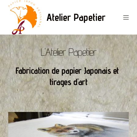
Passer
au
Atelier Papetier
contenu
L'Atelier Papetier
Fabrication de papier Japonais et 
tirages d'art